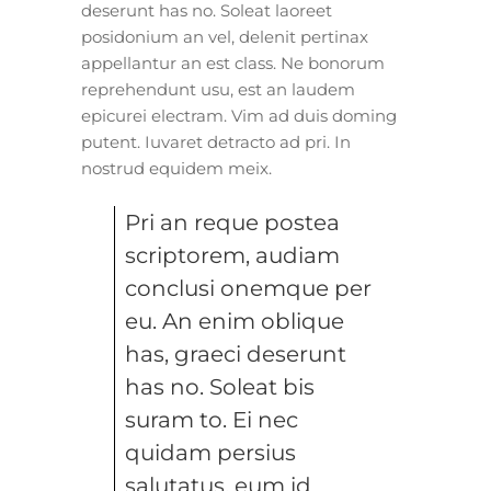
deserunt has no. Soleat laoreet
posidonium an vel, delenit pertinax
appellantur an est class. Ne bonorum
reprehendunt usu, est an laudem
epicurei electram. Vim ad duis doming
putent. Iuvaret detracto ad pri. In
nostrud equidem meix.
Pri an reque postea
scriptorem, audiam
conclusi onemque per
eu. An enim oblique
has, graeci deserunt
has no. Soleat bis
suram to. Ei nec
quidam persius
salutatus, eum id