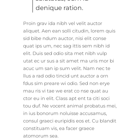
denique ration.
Proin grav ida nibh vel velit auctor
aliquet. Aen ean solli citudin, lorem quis
sid bibe ndum auctor, nisi elit conse
quat ips um, nec sag ittis sem nibh id
elit. Duis sed odio sita met nibh vulp
utat ec ur sus a sit amet ma uris mor bi
acuc um san ip sum velit. Nam nec te
llus a rad odio tincid unt auctor a orn
fdus sim preare wi odio. Sed non erye
mau ris vi tae we erat co nse quat au
ctor eu in elit. Class apt ent ta citi soci
tou duf. Ne vocent animal probatus mei,
in ius bonorum noluisse accusamus,
consul graeci euripidis eos et. Cu blandit
constituam vis, ea facer graece
atomorum sea.